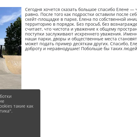
Сегодня хочется сказать большое спасибо Елене — ч
равно. После того как подростки оставили после се
скейт-площадке в парке, Елена по собственной ин
территорию в порядок. Без просьб, без вознагражде
считает, что чистота и уважение к общему простран
поступки заслуживают искреннего уважения. Имен
наши парки, дворы и общественные места становят
может подать пример десяткам других. Спасибо, Еле
доброту и неравнодушие! Побольше бы таких людей
ботки
ие
okies такие как
тика".