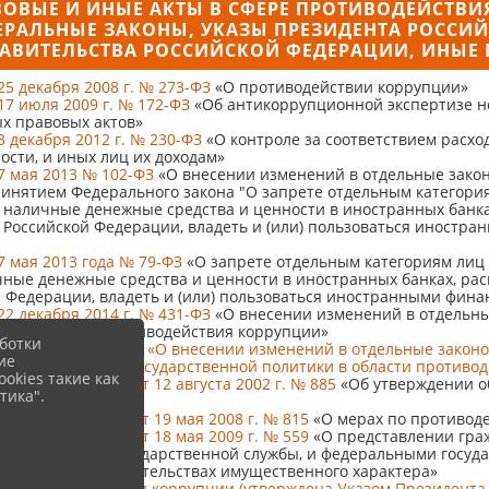
ОВЫЕ И ИНЫЕ АКТЫ В СФЕРЕ ПРОТИВОДЕЙСТВИ
РАЛЬНЫЕ ЗАКОНЫ, УКАЗЫ ПРЕЗИДЕНТА РОССИ
АВИТЕЛЬСТВА РОССИЙСКОЙ ФЕДЕРАЦИИ, ИНЫЕ 
5 декабря 2008 г. № 273-ФЗ
«О противодействии коррупции»
7 июля 2009 г. № 172-ФЗ
«Об антикоррупционной экспертизе н
х правовых актов»
 декабря 2012 г. № 230-ФЗ
«О контроле за соответствием расх
ости, и иных лиц их доходам»
7 мая 2013 № 102-ФЗ
«О внесении изменений в отдельные закон
ринятием Федерального закона "О запрете отдельным категори
ть наличные денежные средства и ценности в иностранных банк
Российской Федерации, владеть и (или) пользоваться иностр
7 мая 2013 года № 79-ФЗ
«О запрете отдельным категориям лиц 
ичные денежные средства и ценности в иностранных банках, р
 Федерации, владеть и (или) пользоваться иностранными фин
2 декабря 2014 г. № 431-ФЗ
«О внесении изменений в отдельны
по вопросам противодействия коррупции»
ботки
03.04.2017 № 64-ФЗ «О внесении изменений в отдельные закон
ие
ершенствования государственной политики в области противо
okies такие как
ской Федерации от 12 августа 2002 г. № 885
«Об утверждении о
тика".
нных служащих"»
ской Федерации от 19 мая 2008 г. № 815
«О мерах по противод
ской Федерации от 18 мая 2009 г. № 559
«О представлении гра
 федеральной государственной службы, и федеральными госу
 имуществе и обязательствах имущественного характера»
я противодействия коррупции (утверждена Указом Президента 