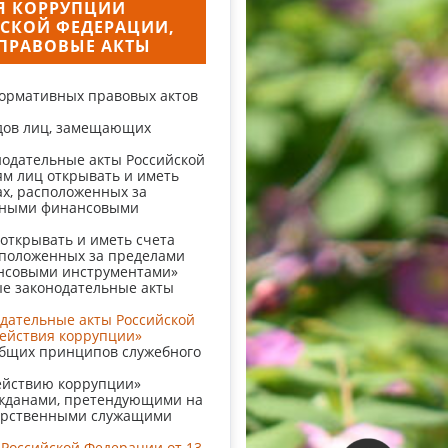
Я КОРРУПЦИИ
ЙСКОЙ ФЕДЕРАЦИИ,
ПРАВОВЫЕ АКТЫ
ормативных правовых актов
одов лиц, замещающих
одательные акты Российской
ям лиц открывать и иметь
ах, расположенных за
анными финансовыми
открывать и иметь счета
асположенных за пределами
ансовыми инструментами»
е законодательные акты
одательные акты Российской
действия коррупции»
бщих принципов служебного
ействию коррупции»
жданами, претендующими на
дарственными служащими
Российской Федерации от 13