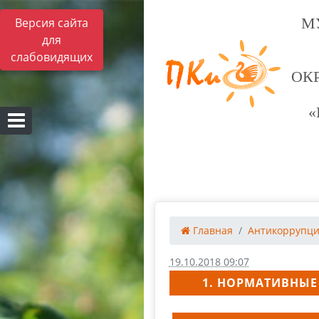
М
Версия сайта
для
слабовидящих
ОК
«
Главная
Антикоррупц
19.10.2018 09:07
1. НОРМАТИВНЫЕ