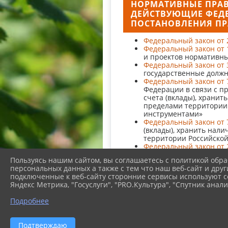
НОРМАТИВНЫЕ ПРАВ
ДЕЙСТВУЮЩИЕ ФЕДЕ
ПОСТАНОВЛЕНИЯ ПР
Федеральный закон от 2
Федеральный закон от 1
и проектов нормативны
Федеральный закон от 3
государственные должн
Федеральный закон от 
Федерации в связи с п
счета (вклады), храни
пределами территории 
инструментами»
Федеральный закон от 
(вклады), хранить нал
территории Российской
Федеральный закон от 2
Российской Федерации 
Пользуясь нашим сайтом, вы соглашаетесь с политикой обра
Федеральный закон от 
персональных данных а также с тем что наш веб-сайт и друг
Федерации в целях сов
подключенные к веб-сайту сторонние сервисы используют co
Указ Президента Россий
Яндекс Метрика, "Госуслуги", "PRO.Культура", "Спутник анали
поведения государстве
Указ Президента Россий
Подробнее
Указ Президента Россий
замещение должностей
сведений о доходах, об
Подтверждаю
Национальная стратеги