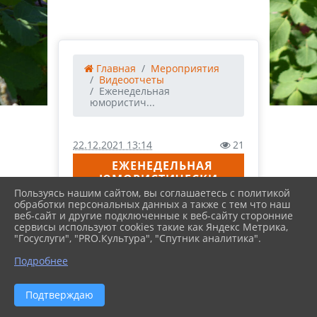
Главная
Мероприятия
Видеоотчеты
Еженедельная
юмористич...
22.12.2021 13:14
21
ЕЖЕНЕДЕЛЬНАЯ
ЮМОРИСТИЧЕСКИ -
РАЗВЛЕКАТЕЛЬНАЯ
Пользуясь нашим сайтом, вы соглашаетесь с политикой
обработки персональных данных а также с тем что наш
РУБРИКА "ЛЕХА ВСЁ
веб-сайт и другие подключенные к веб-сайту сторонние
ЗНАЕТ", ВЫПУСК №2
сервисы используют cookies такие как Яндекс Метрика,
"Госуслуги", "PRO.Культура", "Спутник аналитика".
Подробнее
Подтверждаю